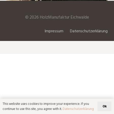
©
2026 HolzManufaktur Eichwalde
Impressum
Datenschutzerklärung
Holz zum Schmücken
Ohrschmuck und Ketten aus edlen
Naturhölzern, heimisches Holz
This website uses cookies to improve your experience. If you
Ok
continue to use this site, you agree with it.
Datenschutzerklärung