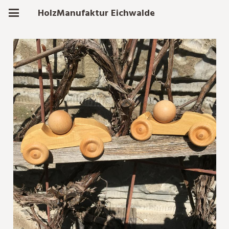
HolzManufaktur Eichwalde
Holz zum Spielen
Kleine Autos, große Autos,
Roadrunner, Boote, Steckspiele,
Zauberstab und vieles mehr.